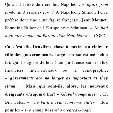
Qu’a-t-il laissé derrière lui, Napoléon, «
apart from
tombs and cemeteries
« ? A Napoléon, Shimon Peres
Jean Monnet
préfère donc une autre figure française.
.
Founding Father de l’Europe avec Schuman. «
He had
a greater impact on Europe than Napoléon
« … CQFD.
Ca, c’est dit. Deuxième chose à mettre au clair: le
rôle des gouvernements.
Largement sur-estimé, selon
lui. Qu’il s’agisse de leur (non-)influence sur les flux
financiers internationaux ou la démographie,
«
governments are no longer as important as they
Mais qui sont-ils, alors, les nouveaux
claim
« .
dirigeants d’aujourd’hui? «
«
Global companies
. Cf.
Bill Gates, «
who built a real economic state
« . Itou
pour les «
two young boys who created Google
« .