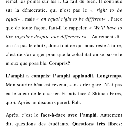
remet les points sur les i. Ca fait du bien. Il continue
sur la démocratie, qui n’est pas le «
right to be
equal
« , mais «
an equal right to be different
« . Parce
que de toute façon, faut-il le rappeler, «
We’ll have to
live together despite our differences
« . Autrement dit,
on n’a pas le choix, donc tout ce qui nous reste à faire,
c’est de s’arranger pour que la cohabitation se passe le
Compris?
mieux que possible.
L’amphi a compris: l’amphi applaudit. Longtemps.
Mon sourire béat est revenu, sans crier gare. N’ai pas
eu le coeur de le chasser. Et puis face à Shimon Peres,
quoi. Après un discours pareil. Roh.
face-à-face avec l’amphi.
Après, c’est le
Autrement
Questions très libres
dit, questions des étudiants.
: