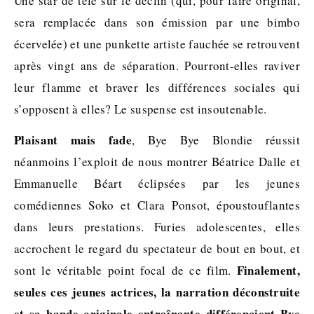
Une star de télé sur le déclin (qui, pour faire original,
sera remplacée dans son émission par une bimbo
écervelée) et une punkette artiste fauchée se retrouvent
après vingt ans de séparation. Pourront-elles raviver
leur flamme et braver les différences sociales qui
s’opposent à elles? Le suspense est insoutenable.
Plaisant mais fade
, Bye Bye Blondie réussit
néanmoins l’exploit de nous montrer Béatrice Dalle et
Emmanuelle Béart éclipsées par les jeunes
comédiennes Soko et Clara Ponsot, époustouflantes
dans leurs prestations. Furies adolescentes, elles
accrochent le regard du spectateur de bout en bout, et
Finalement,
sont le véritable point focal de ce film.
seules ces jeunes actrices, la narration déconstruite
et sa bande originale entraînante différencient Bye