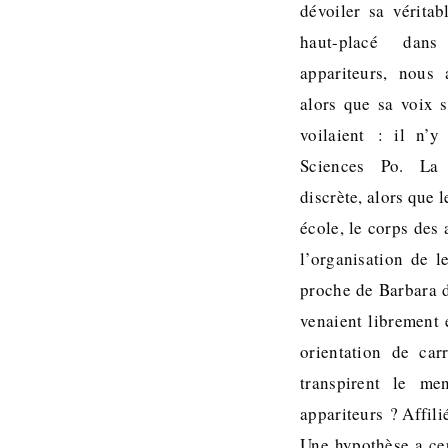
dévoiler sa véritab
haut-placé dan
appariteurs, nous 
alors que sa voix s
voilaient : il n’y
Sciences Po. La 
discrète, alors que 
école, le corps des
l’organisation de l
proche de Barbara de
venaient librement 
orientation de car
transpirent le me
appariteurs ? Affilié
Une hypothèse a cep