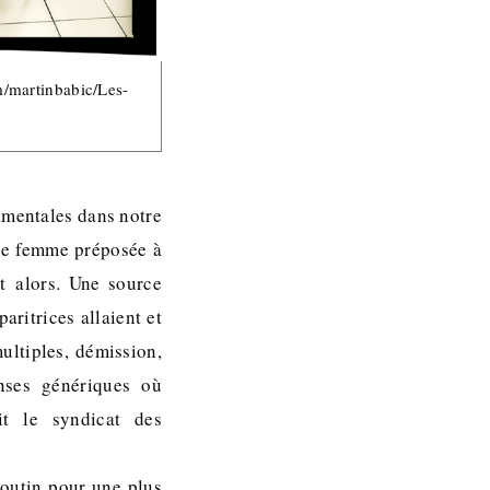
m/martinbabic/Les-
amentales dans notre
une femme préposée à
nt alors. Une source
aritrices allaient et
ultiples, démission,
onses génériques où
it le syndicat des
boutin pour une plus