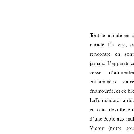
Tout le monde en a
monde l’a vue, ce
rencontre en sont
jamais. L’apparitri
cesse d’aliment
enflammées entr
énamourés, et ce bi
LaPéniche.net a dé
et vous dévoile en 
d’une école aux mult
Victor (notre so