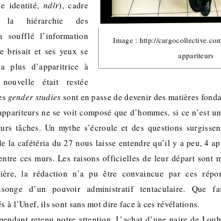
le identité,
ndlr
), cadre
s la hiérarchie des
a soufflé l’information
Image : http://cargocollective.co
e brisait et ses yeux se
appariteurs
 a plus d’apparitrice à
nouvelle était restée
les
gender studies
sont en passe de devenir des matières fond
 appariteurs ne se voit composé que d’hommes, si ce n’est 
eurs tâches. Un mythe s’écroule et des questions surgisse
 la cafétéria du 27 nous laisse entendre qu’il y a peu, 4 app
entre ces murs. Les raisons officielles de leur départ sont m
rière, la rédaction n’a pu être convaincue par ces rép
nsonge d’un pouvoir administratif tentaculaire. Que fa
s à l’Unef, ils sont sans mot dire face à ces révélations.
endant retenu notre attention. L’achat d’une paire de Lou