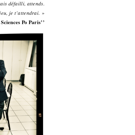
is défailli, attends.
u, je t’attendrai.
»
Sciences Po Paris’’