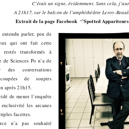
C’était un signe, évidemment. Sans cela, j’aura
A 21h17, sur le balcon de l’amphithéâtre Leroy-Beaulie
Extrait de la page Facebook ‘’Spotted Appariteurs 
 entendu parler, peu de
ux qui ont fait cette
 restés transformés à
ce de Sciences Po n’a de
er des conversations
ecoupées de soupirs
en après 21h15.
cidé de mener l’enquête
exclusivité les arcanes
iples facettes.
urce n’a pas souhaité