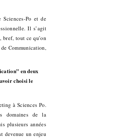
e Sciences-Po et de
sionnelle. Il s’agit
, bref, tout ce qu’on
le de Communication,
ication” en deux
voir choisi le
eting à Sciences Po.
es domaines de la
is plusieurs années
st devenue un enjeu