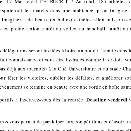
 et 17 Mai, c’est l’EUROCRIT ! Au total, 185 athlètes v
disputeront les matchs dans une ambiance qu’on imagine c
Imaginez : de beaux (et belles) esthètes allemands, russes,
s en pleine action tantôt au volley, au handball, tantôt au 
s délégations seront invitées à boire un pot de l’amitié dans l
fait connaissance et vous être hydratés comme il se doit, ve
as déjà aux tournois) à la Cité Universitaire et au stade Cha
ur fêter les victoires, oublier les défaites, et améliorer s
’événement se termine en beauté avec une sortie en boîte sam
Deadline vendredi 
ortifs : Inscrivez-vous dès la rentrée.
ros vous permet de participer aux compétitions et d’avoir un 
os vous donne l’entrée à la soirée et satisfera vos besoins al