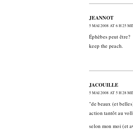
JEANNOT
5 MAI 2008 AT 6 H 25 MI
Éphèbes peut être?
keep the peach.
JACOUILLE
5 MAI 2008 AT 5 H 28 MI
"de beaux (et belles
action tantôt au vol
selon mon moi (et av