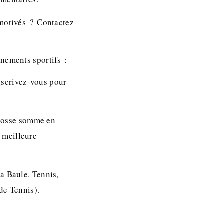
 motivés ? Contactez
énements sportifs :
nscrivez-vous pour
g
grosse somme en
 meilleure
a Baule. Tennis,
 de Tennis).