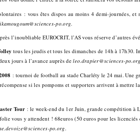
lontaires : vous êtes dispos au moins 4 demi-journées, et
sikamougoum@sciences-po.org
.
 Après l’inoubliable EUROCRIT, l’AS vous réserve d’autres év
olley
tous les jeudis et tous les dimanches de 14h à 17h30. I
deux jours à l’avance auprès de
leo.drapier@sciences-po.or
2008
: tournoi de football au stade Charléty le 24 mai. Une 
récompense si les pompoms et supporters arrivent à mettre la
ster Tour
: le week-end du 1er Juin, grande compétition à L
 folie vous y attendent ! 68euros (50 euros pour les licenciés
ne.devoize@sciences-po.org
.