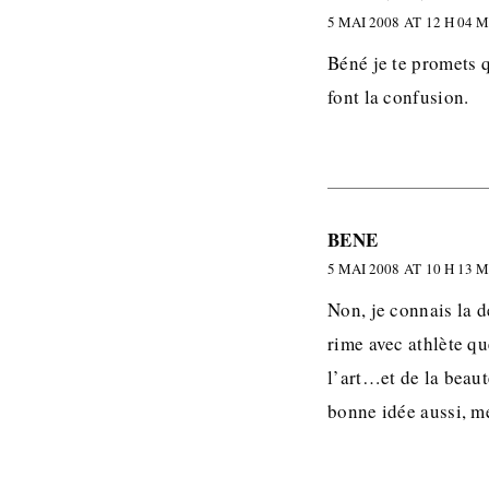
5 MAI 2008 AT 12 H 04 
Béné je te promets q
font la confusion.
BENE
5 MAI 2008 AT 10 H 13 
Non, je connais la dé
rime avec athlète que
l’art…et de la beaut
bonne idée aussi, me