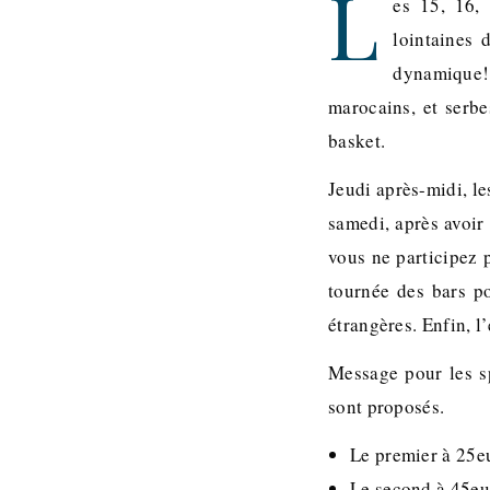
L
es 15, 16,
lointaines 
dynamique! 
marocains, et serbe
basket.
Jeudi après-midi, le
samedi, après avoir 
vous ne participez p
tournée des bars po
étrangères. Enfin, l
Message pour les sp
sont proposés.
Le premier à 25eu
Le second à 45eur