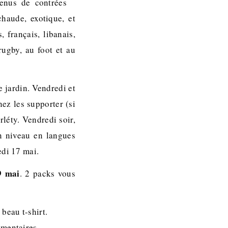
enus de contrées
haude, exotique, et
 français, libanais,
rugby, au foot et au
e jardin. Vendredi et
nez les supporter (si
rléty. Vendredi soir,
on niveau en langues
edi 17 mai.
9 mai
. 2 packs vous
beau t-shirt.
imentaires.