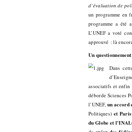
d’évaluation de pol
un programme en fr
programme a été ap
L’UNEF a voté cont
approuvé : là encore
Un questionnement 
Dans cett
d’Enseign
associatifs et enfin
déborde Sciences Po
un accord 
l’UNEF,
et Paris
Politiques)
du Globe et l’INA
créer des fédéra
de