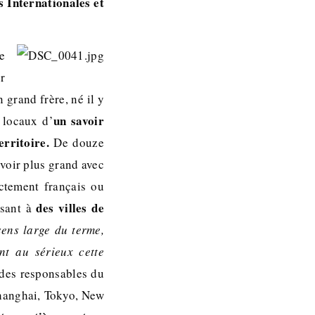
 Internationales et
e
r
 grand frère, né il y
un savoir
 locaux d’
erritoire.
De douze
 voir plus grand avec
ictement français ou
des villes de
osant à
sens large du terme,
ent au sérieux cette
 des responsables du
Shanghai, Tokyo, New