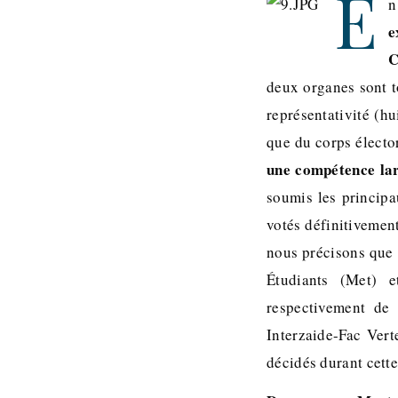
E
n
e
C
deux organes sont t
représentativité (hu
que du corps élector
une compétence la
soumis les principa
votés définitivemen
nous précisons que 
Étudiants (Met) 
respectivement de 
Interzaide-Fac Vert
décidés durant cett