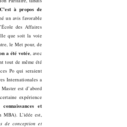
on Paritaire, tandis
C’est à propos de
né un avis favorable
’École des Affaires
le que soit la voie
tre, le Met pour, de
ion a été votée
, avec
ont tout de même été
nces Po qui seraient
es Internationales a
e Master est d’abord
 certaine expérience
s connaissances et
 MBA). L’idée est,
s de conception et