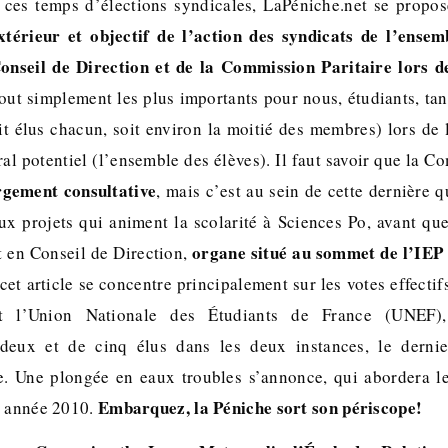
 ces temps d’élections syndicales, LaPéniche.net se propos
xtérieur et objectif de l’action des syndicats de l’ensem
onseil de Direction et de la Commission Paritaire lors d
out simplement les plus importants pour nous, étudiants, tant
it élus chacun, soit environ la moitié des membres) lors de 
al potentiel (l’ensemble des élèves). Il faut savoir que la C
rgement consultative
, mais c’est au sein de cette dernière 
ux projets qui animent la scolarité à Sciences Po, avant que
organe situé au sommet de l’IEP 
t en Conseil de Direction,
cet article se concentre principalement sur les votes effect
et l’Union Nationale des Étudiants de France (UNEF),
deux et de cinq élus dans les deux instances, le derni
e. Une plongée en eaux troubles s’annonce, qui abordera l
Embarquez, la Péniche sort son périscope!
e année 2010.