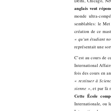
Delhi, Chicago, N
anglais veut répon
monde ultra-compét
semblables: le Met 
création de ce mast
« qu’un étudiant no
représentait une sort
C’est au cours de c
International Affair
fois des cours en an
« restituer à Scien
sienne »
, et par là
Cette École compo
Internationale, ou 