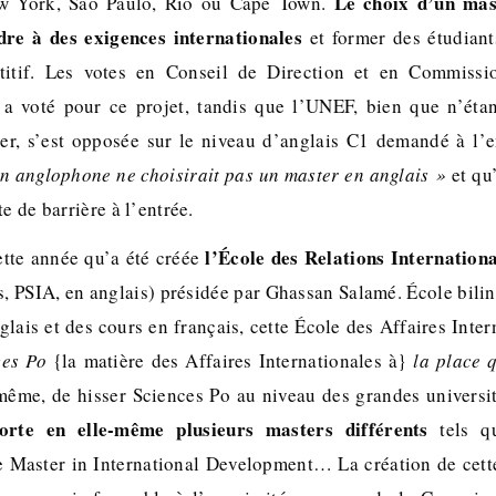
Le choix d’un mas
ew York, São Paulo, Rio ou Cape Town.
dre à des exigences internationales
et former des étudian
itif. Les votes en Conseil de Direction et en Commissio
a voté pour ce projet, tandis que l’UNEF, bien que n’étan
er, s’est opposée sur le niveau d’anglais C1 demandé à l’en
n anglophone ne choisirait pas un master en anglais »
et qu’
e de barrière à l’entrée.
l’École des Relations Internationa
ette année qu’a été créée
s, PSIA, en anglais) présidée par Ghassan Salamé. École bili
glais et des cours en français, cette École des Affaires Inte
ces Po
{la matière des Affaires Internationales à}
la place q
 même, de hisser Sciences Po au niveau des grandes universi
rte en elle-même plusieurs masters différents
tels qu
le Master in International Development… La création de cett