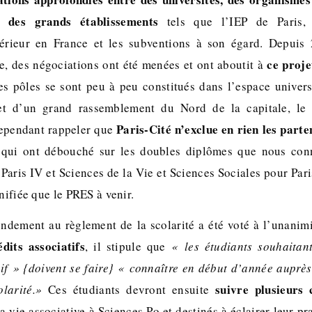
t des grands établissements
tels que l’IEP de Paris, 
érieur en France et les subventions à son égard. Depuis
ce proje
ue, des négociations ont été menées et ont aboutit à
des pôles se sont peu à peu constitués dans l’espace universi
et d’un grand rassemblement du Nord de la capitale, le
Paris-Cité n’exclue en rien les parte
cependant rappeler que
qui ont débouché sur les doubles diplômes que nous conn
aris IV et Sciences de la Vie et Sciences Sociales pour Pari
unifiée que le PRES à venir.
endement au règlement de la scolarité a été voté à l’unanim
dits associatifs
, il stipule que
« les étudiants souhaitan
f » {doivent se faire} « connaître en début d’année auprès
suivre plusieurs 
larité.»
Ces étudiants devront ensuite
 vie associative à Sciences Po et destinés à éclairer leur pr