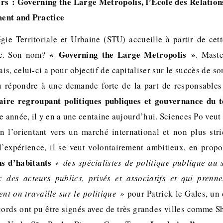
s : Governing the Large Metropolis, l’École des Relations
ent and Practice
gie Territoriale et Urbaine (STU) accueille à partir de cett
« Governing the Large Metropolis »
ère. Son nom?
. Maste
is, celui-ci a pour objectif de capitaliser sur le succès de son
su répondre à une demande forte de la part de responsables
naire regroupant politiques publiques et gouvernance du t
e année, il y en a une centaine aujourd’hui. Sciences Po veut
 l’orientant vers un marché international et non plus str
l’expérience, il se veut volontairement ambitieux, en prop
ns d’habitants
« des spécialistes de politique publique au 
c des acteurs publics, privés et associatifs et qui prenn
t on travaille sur le politique »
pour Patrick le Gales, un
rds ont pu être signés avec de très grandes villes comme 