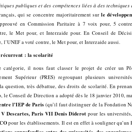
itiques publiques et des compétences liées à des techniques
le développem
ançais, qui se concentre majoritairement sur
prouvé en Commission Paritaire à 7 voix pour, 5 contre
re, le Met pour, et Interzaide pour. En Conseil de Décisi
, l’UNEF a voté contre, le Met pour, et Interzaide aussi.
récurrent : la scolarité
e catégorie, il nous faut classer le projet de créer un P
ement Supérieur (PRES) regroupant plusieurs universités
 la question, très débattue, des droits de scolarité. En prena
, le Conseil de Direction a adopté dès le 18 janvier 2010, ma
entre l’IEP de Paris
(qu’il faut distinguer de la Fondation N
 V Descartes, Paris VII Denis Diderot
pour les universités
LCO
pour les établissements. Il est en effet à souligner qu’un
tions approfondies entre des universités, des organismes