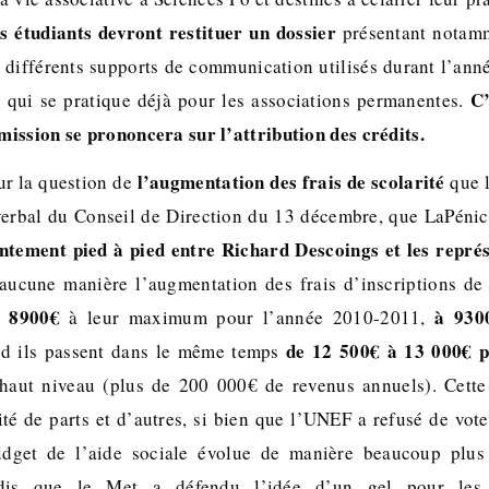
es étudiants devront restituer un dossier
présentant notamm
s différents supports de communication utilisés durant l’ann
C’
 qui se pratique déjà pour les associations permanentes.
ission se prononcera sur l’attribution des crédits.
l’augmentation des frais de scolarité
ur la question de
que l
verbal du Conseil de Direction du 13 décembre, que LaPénic
ntement pied à pied entre Richard Descoings et les repré
 aucune manière l’augmentation des frais d’inscriptions de
e 8900€
à 930
à leur maximum pour l’année 2010-2011,
de 12 500€ à 13 000€ p
nd ils passent dans le même temps
 haut niveau (plus de 200 000€ de revenus annuels). Cette 
é de parts et d’autres, si bien que l’UNEF a refusé de vote
dget de l’aide sociale évolue de manière beaucoup plus 
andis que le Met a défendu l’idée d’un gel pour les