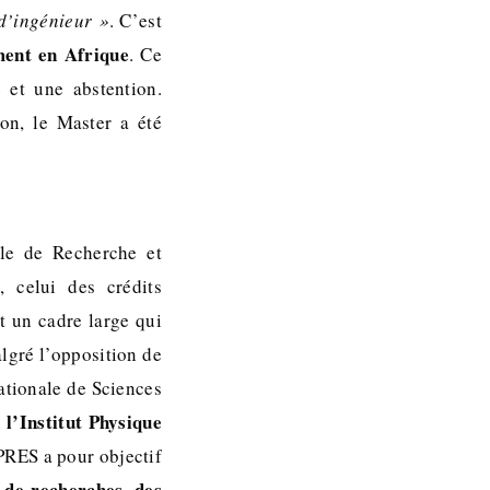
 d’ingénieur »
. C’est
ent en Afrique
. Ce
 et une abstention.
on, le Master a été
ôle de Recherche et
, celui des crédits
nt un cadre large qui
lgré l’opposition de
ationale de Sciences
l’Institut Physique
,
 PRES a pour objectif
 de recherches, des