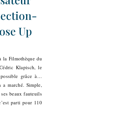
jection-
lose Up
à la Filmothèque du
Cédric Klapisch, le
é possible grâce à…
ça a marché. Simple,
c ses beaux fauteuils
c’est parti pour 110