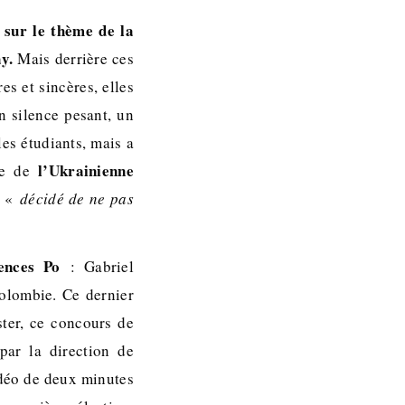
 sur le thème de la
y.
Mais derrière ces
es et sincères, elles
n silence pesant, un
es étudiants, mais a
l’Ukrainienne
lle de
a «
décidé de ne pas
ences Po
: Gabriel
olombie. Ce dernier
ster, ce concours de
par la direction de
idéo de deux minutes