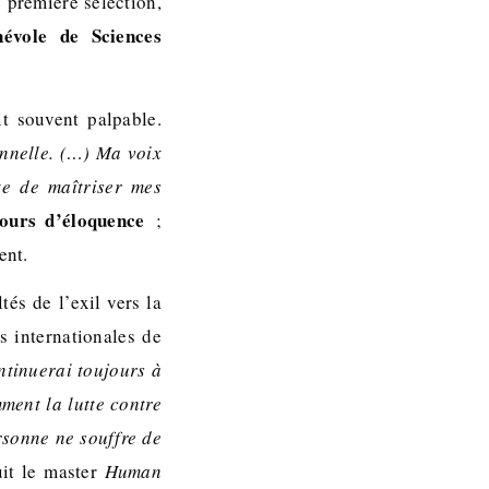
e première sélection,
évole de Sciences
it souvent palpable.
onnelle. (…) Ma voix
ste de maîtriser mes
cours d’éloquence
;
ment.
tés de l’exil vers la
s internationales de
ntinuerai toujours à
ment la lutte contre
rsonne ne souffre de
uit le master
Human