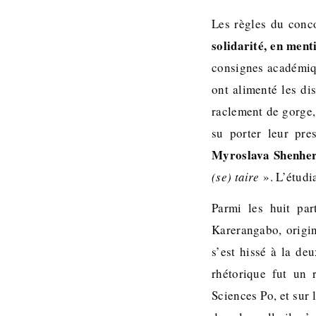
Les règles du conco
solidarité, en men
consignes académique
ont alimenté les di
raclement de gorge,
su porter leur pre
Myroslava Shenhe
(se) taire
». L’étudi
Parmi les huit par
Karerangabo, origi
s’est hissé à la de
rhétorique fut un 
Sciences Po, et sur