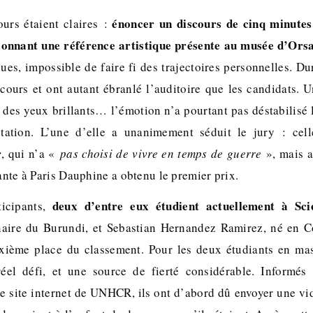
énoncer un discours de cinq minutes
urs étaient claires :
tionnant une référence artistique présente au musée d’Orsa
s, impossible de faire fi des trajectoires personnelles. Dur
scours et ont autant ébranlé l’auditoire que les candidats. U
 des yeux brillants… l’émotion n’a pourtant pas déstabilisé l
station. L’une d’elle a unanimement séduit le jury : ce
r
, qui n’a «
pas choisi de vivre en temps de guerre
», mais 
ante à Paris Dauphine a obtenu le premier prix.
deux d’entre eux étudient actuellement à Sci
ticipants,
naire du Burundi, et Sebastian Hernandez Ramirez, né en C
uxième place du classement. Pour les deux étudiants en ma
réel défi, et une source de fierté considérable. Informés 
 le site internet de UNHCR, ils ont d’abord dû envoyer une v