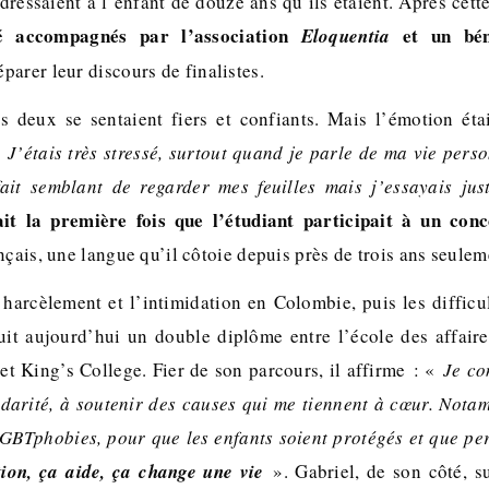
adressaient à l’enfant de douze ans qu’ils étaient. Après cett
accompagnés par l’association
et un bén
té
Eloquentia
parer leur discours de finalistes.
s deux se sentaient fiers et confiants. Mais l’émotion éta
 J’étais très stressé, surtout quand je parle de ma vie pers
fait semblant de regarder mes feuilles mais j’essayais ju
ait la première fois que l’étudiant participait à un con
nçais, une langue qu’il côtoie depuis près de trois ans seule
harcèlement et l’intimidation en Colombie, puis les difficul
uit aujourd’hui un double diplôme entre l’école des affaire
et King’s College. Fier de son parcours, il affirme : «
Je co
lidarité, à soutenir des causes qui me tiennent à cœur. Notam
GBTphobies, pour que les enfants soient protégés et que pe
tion, ça aide, ça change une vie
». Gabriel, de son côté, s