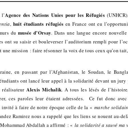
Agence des Nations Unies pour les Réfugiés
 l’
(UNHCR), 
huit étudiants réfugiés
entia
,
en France ont eu l’opportuni
musée d’Orsay
 murs du
. Dans une langue encore nouvelle 
lles ont su saisir et bouleverser l’auditorium rempli pour l’o
t une mission : faire résonner la voix de tous ceux qu’on tait
aine, en passant par l’Afghanistan, le Soudan, le Bangl
tudiants ont lancé leur appel à la solidarité devant un jury 
Alexis Michalik
 réalisateur
. A tous les lésés de l’histoir
orer, ces paroles leur étaient adressées. Ce fut donc avec
invité à faire de notre époque celle de la «
marche solidair
ndez Ramirez nous a rappelé que les liens se nouent au-delà
 Mohammad Abdallah a affirmé : «
la solidarité a sauvé ma 