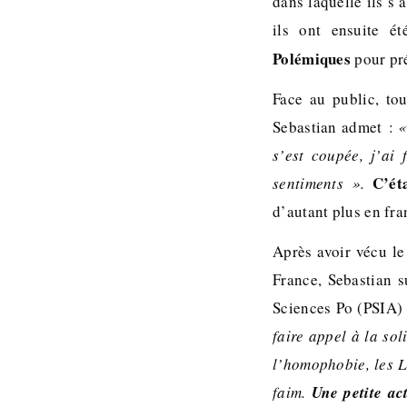
dans laquelle ils s’
ils ont ensuite é
Polémiques
pour pré
Face au public, tou
Sebastian admet :
«
s’est coupée, j’ai 
C’ét
sentiments ».
d’autant plus en fra
Après avoir vécu le 
France, Sebastian s
Sciences Po (PSIA) 
faire appel à la so
l’homophobie, les L
faim.
Une petite ac