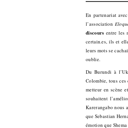
En partenariat avec
l’association
Eloqu
discours
entre les
certain.es, ils et e
leurs mots se cachai
oublie.
Du Burundi à l’Ukr
Colombie, tous ces é
metteur en scène et
souhaitent l’améli
Karerangabo nous a 
que Sebastian Herna
émotion que Shema