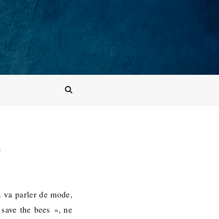
s
n va parler de mode,
 save the bees », ne