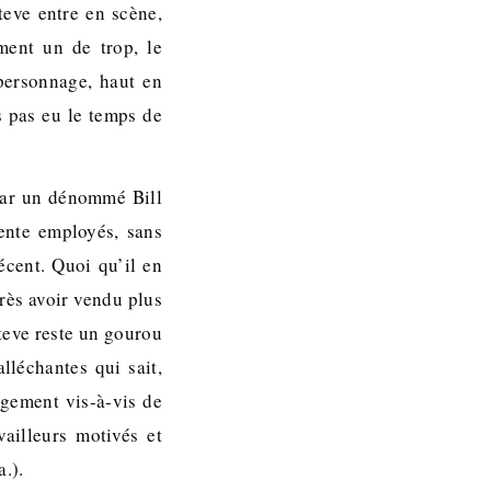
teve entre en scène,
ment un de trop, le
personnage, haut en
s pas eu le temps de
 par un dénommé Bill
ente employés, sans
écent. Quoi qu’il en
près avoir vendu plus
Steve reste un gourou
lléchantes qui sait,
ragement vis-à-vis de
vailleurs motivés et
a.).