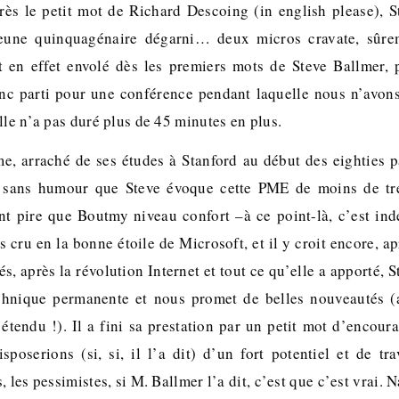
ès le petit mot de Richard Descoing (in english please), S
eune quinquagénaire dégarni… deux micros cravate, sûre
t en effet envolé dès les premiers mots de Steve Ballmer, 
onc parti pour une conférence pendant laquelle nous n’avon
lle n’a pas duré plus de 45 minutes en plus.
e, arraché de ses études à Stanford au début des eighties
s sans humour que Steve évoque cette PME de moins de tr
 pire que Boutmy niveau confort –à ce point-là, c’est ind
rs cru en la bonne étoile de Microsoft, et il y croit encore, a
és, après la révolution Internet et tout ce qu’elle a apporté, 
chnique permanente et nous promet de belles nouveautés (a
 étendu !). Il a fini sa prestation par un petit mot d’encou
sposerions (si, si, il l’a dit) d’un fort potentiel et de tra
 les pessimistes, si M. Ballmer l’a dit, c’est que c’est vrai. N