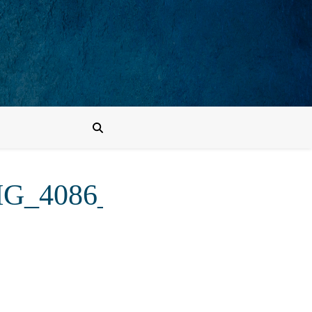
MG_4086_455