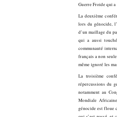
Guerre Froide qui a 
La deuxième confére
lors du génocide, l
d’un maillage du pa
qui a aussi touch
communauté internat
français a non seule
même ignoré les mas
La troisième confé
répercussions du gé
notamment au Cong
Mondiale Africaine
génocide est floue 
qui s’est passé, et