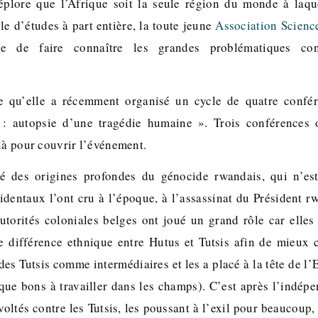
éplore que l’Afrique soit la seule région du monde à laqu
e d’études à part entière, la toute jeune
Association Scienc
e de faire connaître les grandes problématiques con
e qu’elle a récemment organisé un cycle de quatre confér
: autopsie d’une tragédie humaine ». Trois conférences o
là pour couvrir l’événement.
té des origines profondes du génocide rwandais, qui n’es
dentaux l’ont cru à l’époque, à l’assassinat du Président r
torités coloniales belges ont joué un grand rôle car elles
ne différence ethnique entre Hutus et Tutsis afin de mieux c
des Tutsis comme intermédiaires et les a placé à la tête de l’
 que bons à travailler dans les champs). C’est après l’indé
voltés contre les Tutsis, les poussant à l’exil pour beaucoup