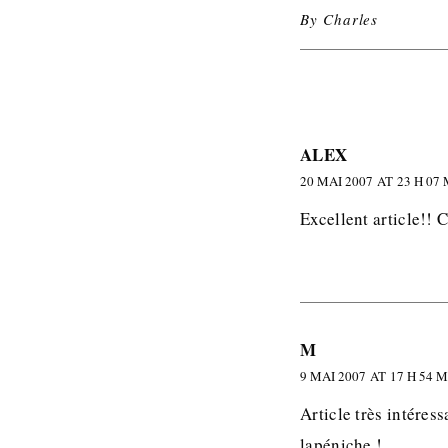
By
Charles
ALEX
20 MAI 2007 AT 23 H 07
Excellent article!! 
M
9 MAI 2007 AT 17 H 54 
Article très intéres
lapéniche !