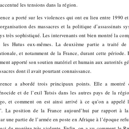
accentué les tensions dans la région.
nce a porté sur les violences qui ont eu lieu entre 1990 
’organisation des massacres et la politique d’assassinats sy
ys très sophistiqué. Les intervenants ont bien montré la com
é les Hutus eux-mêmes. La deuxième partie a traité de l
ionale, et notamment de la France, durant cette période. E
ment apporté son soutien matériel et humain aux autorités gé
sacres dont il avait pourtant connaissance.
rence a abordé trois principaux points. Elle a montré 
nocide et de l’exil Tutsis dans les autres pays de la rég
o, et comment on est ainsi arrivé à ce qu’on a appelé l
’. La position de la France aujourd’hui par rapport à l
car une partie de l’armée en poste en Afrique à l’époque refu
 ceci de manière très violente. Enfin, on a vu comment le R