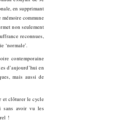
onale, en supprimant
’une mémoire commune
permet non seulement
ouffrance reconnues,
ie ‘normale’.
toire contemporaine
les d’aujourd’hui en
ques, mais aussi de
et clôturer le cycle
i sans avoir vu les
rel !