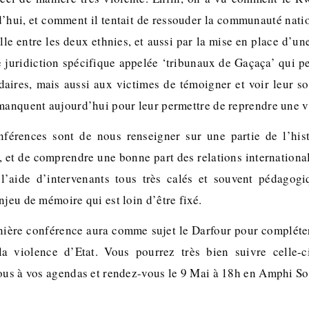
d’hui, et comment il tentait de ressouder la communauté nati
ielle entre les deux ethnies, et aussi par la mise en place d
 juridiction spécifique appelée ‘tribunaux de Gaçaça’ qui 
daires, mais aussi aux victimes de témoigner et voir leur s
 manquent aujourd’hui pour leur permettre de reprendre une v
onférences sont de nous renseigner sur une partie de l’his
 et de comprendre une bonne part des relations internationa
 l’aide d’intervenants tous très calés et souvent pédagogi
njeu de mémoire qui est loin d’être fixé.
nière conférence aura comme sujet le Darfour pour compléter 
a violence d’Etat. Vous pourrez très bien suivre celle-c
tous à vos agendas et rendez-vous le 9 Mai à 18h en Amphi So